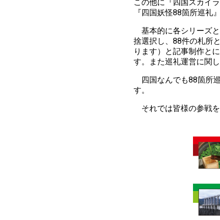
この他に『四国スカイラ
『四国妖怪88箇所巡礼
基本的に各シリーズと
捨選択し、88件の札所
ります）と記事制作とに
す。また巡礼運営に関し
四国なんでも88箇所
す。
それでは皆様の参戦を