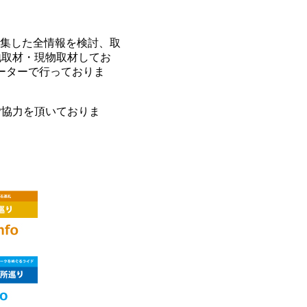
集した全情報を検討、取
地取材・現物取材してお
ーターで行っておりま
ご協力を頂いておりま