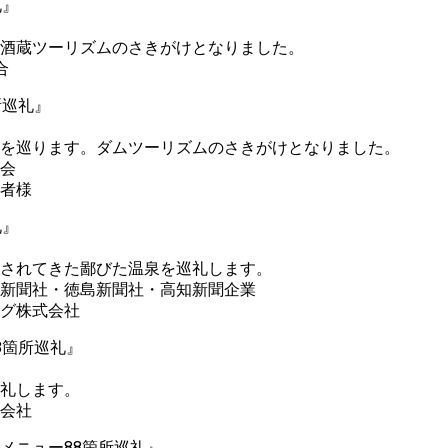
礼』
酒蔵ツーリズムのさきがけとなりました。
合
所巡礼』
を巡ります。ダムツーリズムのさきがけとなりました。
会
者様
礼』
されてきた鄙びた温泉を巡礼します。
新聞社・徳島新聞社・高知新聞企業
グ株式会社
8箇所巡礼』
礼します。
会社
メニュー88箇所巡礼』