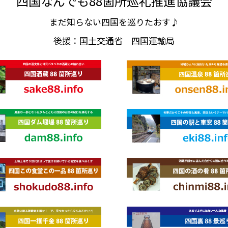
四国なんでも88箇所巡礼推進協議会
まだ知らない四国を巡りたおす♪
後援：国土交通省 四国運輸局