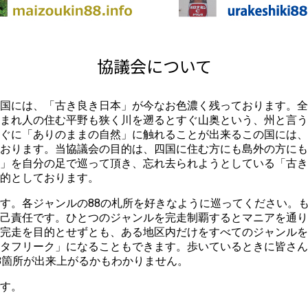
協議会について
国には、「古き良き日本」が今なお色濃く残っております。全
まれ人の住む平野も狭く川を遡るとすぐ山奥という、州と言う
ぐに「ありのままの自然」に触れることが出来るこの国には、
おります。当協議会の目的は、四国に住む方にも島外の方にも
」を自分の足で巡って頂き、忘れ去られようとしている「古き
的としております。
す。各ジャンルの88の札所を好きなように巡ってください。
己責任です。ひとつのジャンルを完走制覇するとマニアを通り
完走を目的とせずとも、ある地区内だけをすべてのジャンルを
タフリーク」になることもできます。歩いているときに皆さん
8箇所が出来上がるかもわかりません。
す。