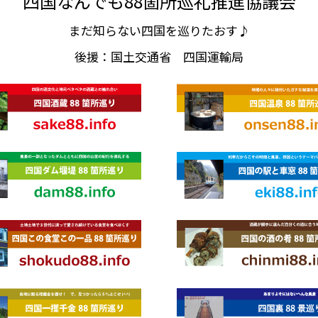
四国なんでも88箇所巡礼推進協議会
まだ知らない四国を巡りたおす♪
後援：国土交通省 四国運輸局