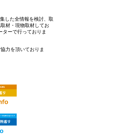
集した全情報を検討、取
地取材・現物取材してお
ーターで行っておりま
ご協力を頂いておりま