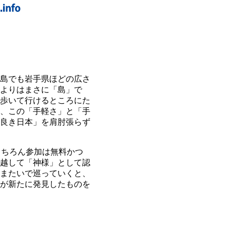
島でも岩手県ほどの広さ
よりはまさに「島」で
歩いて行けるところにた
、この「手軽さ」と「手
良き日本」を肩肘張らず
もちろん参加は無料かつ
越して「神様」として認
またいで巡っていくと、
が新たに発見したものを