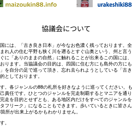
協議会について
国には、「古き良き日本」が今なお色濃く残っております。全
まれ人の住む平野も狭く川を遡るとすぐ山奥という、州と言う
ぐに「ありのままの自然」に触れることが出来るこの国には、
おります。当協議会の目的は、四国に住む方にも島外の方にも
」を自分の足で巡って頂き、忘れ去られようとしている「古き
的としております。
す。各ジャンルの88の札所を好きなように巡ってください。
己責任です。ひとつのジャンルを完走制覇するとマニアを通り
完走を目的とせずとも、ある地区内だけをすべてのジャンルを
タフリーク」になることもできます。歩いているときに皆さん
8箇所が出来上がるかもわかりません。
す。