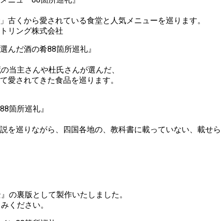
」古くから愛されている食堂と人気メニューを巡ります。
トリング株式会社
選んだ酒の肴88箇所巡礼』
蔵の当主さんや杜氏さんが選んだ、
て愛されてきた食品を巡ります。
88箇所巡礼』
説を巡りながら、四国各地の、教科書に載っていない、載せら
景』の裏版として製作いたしました。
しみください。