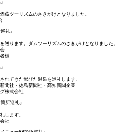
礼』
酒蔵ツーリズムのさきがけとなりました。
合
所巡礼』
を巡ります。ダムツーリズムのさきがけとなりました。
会
者様
礼』
されてきた鄙びた温泉を巡礼します。
新聞社・徳島新聞社・高知新聞企業
グ株式会社
8箇所巡礼』
礼します。
会社
メニュー88箇所巡礼』