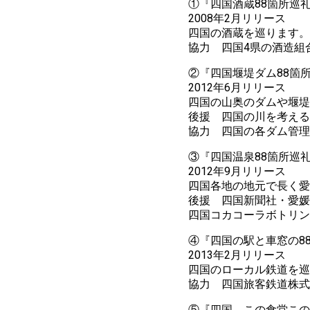
①『四国酒蔵88箇所巡
2008年2月リリース
四国の酒蔵を巡ります。
協力 四国4県の酒造組
②『四国堰堤ダム88箇
2012年6月リリース
四国の山奥のダムや堰堤
後援 四国の川を考える
協力 四国の各ダム管理
③『四国温泉88箇所巡
2012年9月リリース
四国各地の地元で長く愛
後援 四国新聞社・愛媛
四国コカコーラボトリン
④『四国の駅と車窓の8
2013年2月リリース
四国のローカル鉄道を巡
協力 四国旅客鉄道株式
⑤『四国 この食堂この