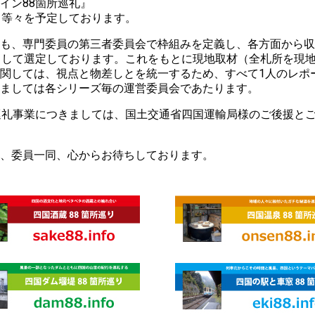
イン88箇所巡礼』
』等々を予定しております。
も、専門委員の第三者委員会で枠組みを定義し、各方面から収
として選定しております。これをもとに現地取材（全札所を現
関しては、視点と物差しとを統一するため、すべて1人のレポ
ましては各シリーズ毎の運営委員会であたります。
巡礼事業につきましては、国土交通省四国運輸局様のご後援と
、委員一同、心からお待ちしております。