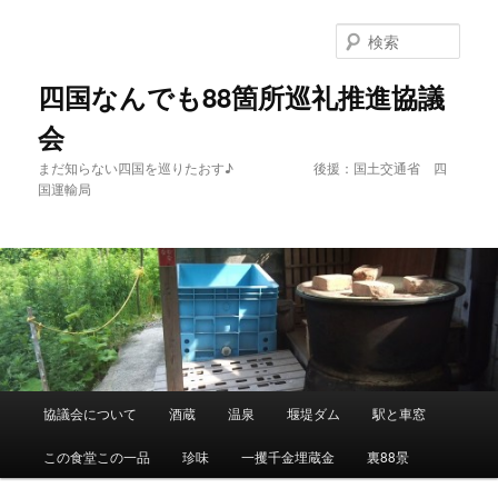
メ
サ
イ
ブ
検
ン
コ
索
コ
ン
四国なんでも88箇所巡礼推進協議
ン
テ
会
テ
ン
ン
ツ
まだ知らない四国を巡りたおす♪ 後援：国土交通省 四
ツ
へ
国運輸局
へ
移
移
動
動
メ
協議会について
酒蔵
温泉
堰堤ダム
駅と車窓
イ
ン
この食堂この一品
珍味
一攫千金埋蔵金
裏88景
メ
ニ