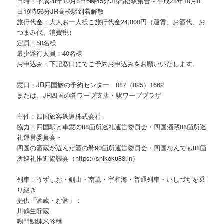
日時：平成28年10月8日6時45分JR高松駅集合～平成28年10月8
日19時56分JR高松駅到着解散
旅行代金：大人お一人様ご旅行代金24,800円（運賃、お酒代、お
つまみ代、消費税）
定員：50名様
最少遂行人員：40名様
お申込み：下記窓口にてご予約お申込みをお願いいたします。
窓口：JR四国旅の予約センター 087（825）1662
または、JR四国の各ワープ支店・駅ワーププラザ
主催：四国旅客鉄道株式会社
協力：四国駅と車窓の88箇所巡礼運営委員会・四国酒蔵88箇所巡
礼運営委員会・
四国の酒蔵が選んだ酒の肴90箇所運営委員会・四国なんでも88箇
所巡礼推進協議会（https://shikoku88.in）
列車：うずしお・剣山・南風・宇和海・普通列車・いしづちを乗
り継ぎ
提供「酒蔵・お酒」：
川鶴生貯蔵
鳴門鯛純米吟醸