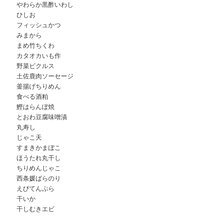
やわらか黒酢いわし
ひしお
フィッシュかつ
みまから
まめ竹ちくわ
カタオカいも作
野菜ピクルス
土佐鹿肉ソーセージ
釜揚げちりめん
食べる酒粕
鰹はらんぼ焼
とおわ豆腐味噌漬
丸寿し
じゃこ天
すまきかまぼこ
ほうたれ丸干し
ちりめんじゃこ
西条媛ばらのり
えびてんぷら
干いか
干しむきエビ