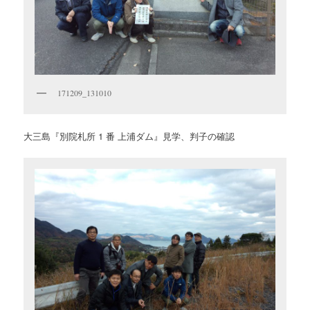
171209_131010
大三島『別院札所 1 番 上浦ダム』見学、判子の確認