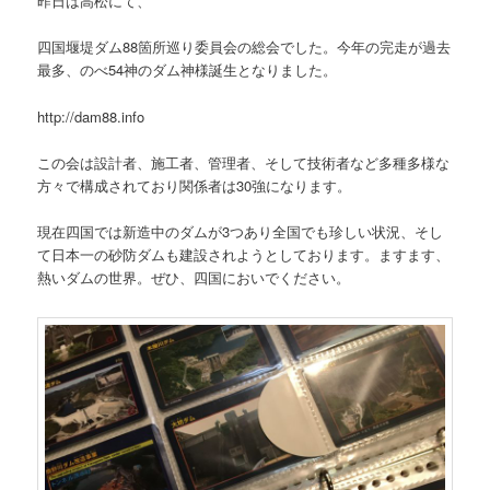
昨日は高松にて、
四国堰堤ダム88箇所巡り委員会の総会でした。今年の完走が過去
最多、のべ54神のダム神様誕生となりました。
http://dam88.info
この会は設計者、施工者、管理者、そして技術者など多種多様な
方々で構成されており関係者は30強になります。
現在四国では新造中のダムが3つあり全国でも珍しい状況、そし
て日本一の砂防ダムも建設されようとしております。ますます、
熱いダムの世界。ぜひ、四国においでください。