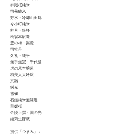
御殿桜純米
司菊純米
芳水・冷却山田錦
今小町純米
桂月・銀杯
松翁本醸造
豊の梅・楽鶯
司牡丹
久礼・純平
無手無冠・千代登
虎の尾本醸造
梅美人大吟醸
京雛
栄光
雪雀
石鎚純米無濾過
華媛桜
金陵上撰・国の光
綾菊生貯蔵
提供「つまみ」：