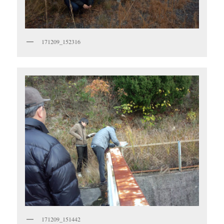
171209_152316
171209_151442