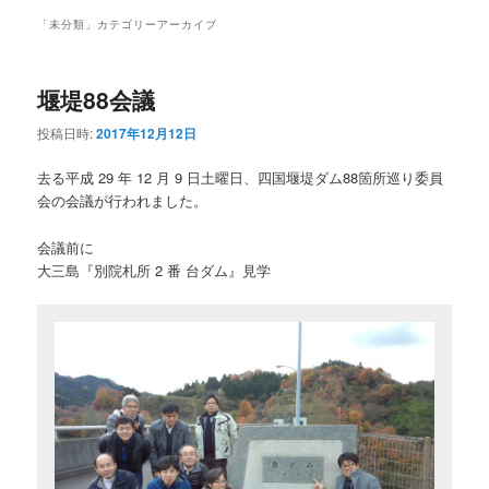
ュ
「
未分類
」カテゴリーアーカイブ
ー
堰堤88会議
投稿日時:
2017年12月12日
去る平成 29 年 12 月 9 日土曜日、四国堰堤ダム88箇所巡り委員
会の会議が行われました。
会議前に
大三島『別院札所 2 番 台ダム』見学