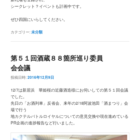
シークレット？イベントも計画中です。
ぜひ四国にいらしてください。
カテゴリー:
未分類
第５１回酒蔵８８箇所巡り委員
会会議
投稿日時:
2016年12月9日
12/7は新居浜 華姫桜の近藤酒造様にお伺いしての第５１回会議
でした。
先日の「お酒列車」反省会、来年の2/18阿波池田「酒まつり」会
場で行う
地カクテルバトルロイヤルについての意見交換や現在進めている
PR企画の進捗報告など行いました。