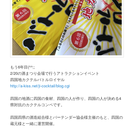
もう6年目(^^;;
2/20の酒まつり会場で行うアトラクションイベント
四国地カクテルバトルロイヤル
http://a-kiss.net/ji-cocktail/blog.cgi
四国の地酒に四国の食材、四国の人が作り、四国の人が決める4
県対抗のカクテルコンペです。
四国四県の酒造組合様とバーテンダー協会様主催のもと、四国の
蔵元様と一緒に運営開催。