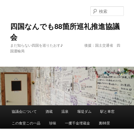
メ
イ
検
ン
索
コ
四国なんでも88箇所巡礼推進協議
ン
会
テ
ン
まだ知らない四国を巡りたおす♪ 後援：国土交通省 四
ツ
国運輸局
へ
移
動
メ
協議会について
酒蔵
温泉
堰堤ダム
駅と車窓
イ
ン
この食堂この一品
珍味
一攫千金埋蔵金
裏88景
メ
ニ