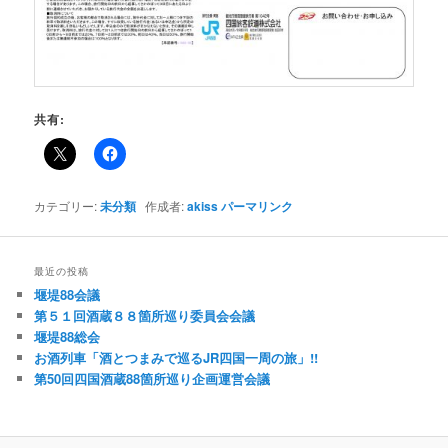
共有:
カテゴリー:
未分類
作成者:
akiss
パーマリンク
最近の投稿
堰堤88会議
第５１回酒蔵８８箇所巡り委員会会議
堰堤88総会
お酒列車「酒とつまみで巡るJR四国一周の旅」!!
第50回四国酒蔵88箇所巡り企画運営会議