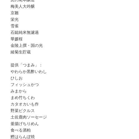
梅美人大吟醸
京雛
栄光
雪雀
石鎚純米無濾過
華媛桜
金陵上撰・国の光
綾菊生貯蔵
提供「つまみ」：
やわらか黒酢いわし
ひしお
フィッシュかつ
みまから
まめ竹ちくわ
カタオカいも作
野菜ピクルス
土佐鹿肉ソーセージ
釜揚げちりめん
食べる酒粕
鰹はらんぼ焼