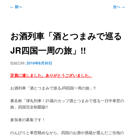
ュ
投
←
前へ
次へ
→
ー
稿
ナ
ビ
ゲ
お酒列車「酒とつまみで巡る
ー
シ
JR四国一周の旅」!!
ョ
ン
投稿日時:
2016年8月30日
定員に達しました。ありがとうございました。
お酒列車「酒とつまみで巡るJR四国一周の旅」!!
裏名称「弾丸列車！21蔵のカップ酒とつまみで巡る一日中車窓の
旅」四国完全制覇版!!
参加者の募集です！
のんびりと車窓眺めながら、四国のお酒や酒蔵が選んだご当地の