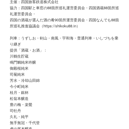
主催：四国旅客鉄道株式会社
協力：四国駅と車窓の88箇所巡礼運営委員会・四国酒蔵88箇所巡
礼運営委員会・
四国の酒蔵が選んだ酒の肴90箇所運営委員会・四国なんでも88箇
所巡礼推進協議会（https://shikoku88.in）
列車：うずしお・剣山・南風・宇和海・普通列車・いしづちを乗
り継ぎ
提供「酒蔵・お酒」：
川鶴生貯蔵
鳴門鯛純米吟醸
御殿桜純米
司菊純米
芳水・冷却山田錦
今小町純米
桂月・銀杯
松翁本醸造
豊の梅・楽鶯
司牡丹
久礼・純平
無手無冠・千代登
虎の尾本醸造