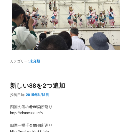
カテゴリー:
未分類
新しい88を2つ追加
投稿日時:
2015年6月8日
四国の酒の肴88箇所巡り
http://chinmi88.info
四国一攫千金88個所巡り
http://maizoukin88.info