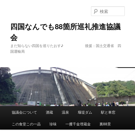
メ
サ
イ
ブ
検
ン
コ
索
コ
ン
四国なんでも88箇所巡礼推進協議
ン
テ
会
テ
ン
ン
ツ
まだ知らない四国を巡りたおす♪ 後援：国土交通省 四
ツ
へ
国運輸局
へ
移
移
動
動
メ
協議会について
酒蔵
温泉
堰堤ダム
駅と車窓
イ
ン
この食堂この一品
珍味
一攫千金埋蔵金
裏88景
メ
ニ