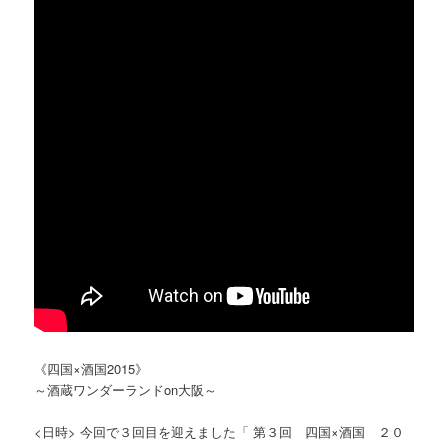
《四国×酒国2015》
～酒蔵ワンダーランドon大阪～
<日時> 今回で３回目を迎えました「 第３回 四国×酒国 ２０