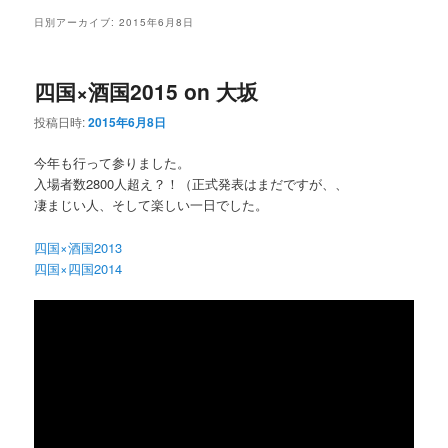
ュ
日別アーカイブ:
2015年6月8日
ー
四国×酒国2015 on 大坂
投稿日時:
2015年6月8日
今年も行って参りました。
入場者数2800人超え？！（正式発表はまだですが、、
凄まじい人、そして楽しい一日でした。
四国×酒国2013
四国×四国2014