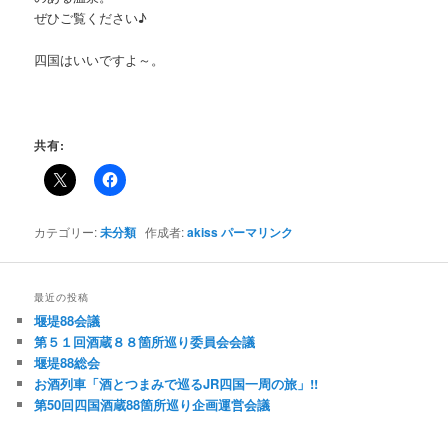
ぜひご覧ください♪
四国はいいですよ～。
共有:
カテゴリー:
未分類
作成者:
akiss
パーマリンク
最近の投稿
堰堤88会議
第５１回酒蔵８８箇所巡り委員会会議
堰堤88総会
お酒列車「酒とつまみで巡るJR四国一周の旅」!!
第50回四国酒蔵88箇所巡り企画運営会議