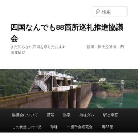
メ
イ
検
ン
索
コ
四国なんでも88箇所巡礼推進協議
ン
会
テ
ン
まだ知らない四国を巡りたおす♪ 後援：国土交通省 四
ツ
国運輸局
へ
移
動
メ
協議会について
酒蔵
温泉
堰堤ダム
駅と車窓
イ
ン
この食堂この一品
珍味
一攫千金埋蔵金
裏88景
メ
ニ