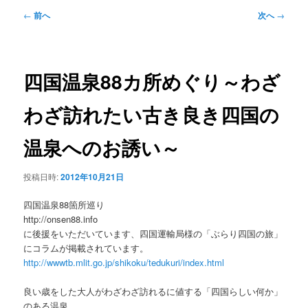
ュ
投
←
前へ
次へ
→
ー
稿
ナ
ビ
ゲ
四国温泉88カ所めぐり～わざ
ー
シ
わざ訪れたい古き良き四国の
ョ
ン
温泉へのお誘い～
投稿日時:
2012年10月21日
四国温泉88箇所巡り
http://onsen88.info
に後援をいただいています、四国運輸局様の「ぶらり四国の旅」
にコラムが掲載されています。
http://wwwtb.mlit.go.jp/shikoku/tedukuri/index.html
良い歳をした大人がわざわざ訪れるに値する「四国らしい何か」
のある温泉。