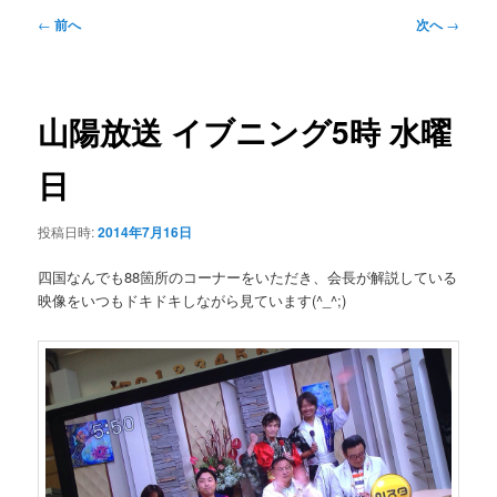
ュ
投
←
前へ
次へ
→
ー
稿
ナ
ビ
ゲ
山陽放送 イブニング5時 水曜
ー
シ
日
ョ
ン
投稿日時:
2014年7月16日
四国なんでも88箇所のコーナーをいただき、会長が解説している
映像をいつもドキドキしながら見ています(^_^;)