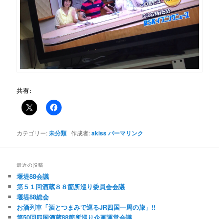
共有:
カテゴリー:
未分類
作成者:
akiss
パーマリンク
最近の投稿
堰堤88会議
第５１回酒蔵８８箇所巡り委員会会議
堰堤88総会
お酒列車「酒とつまみで巡るJR四国一周の旅」!!
第50回四国酒蔵88箇所巡り企画運営会議