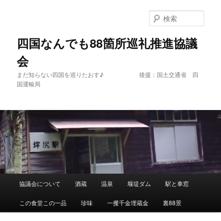
メ
イ
検
ン
索
コ
四国なんでも88箇所巡礼推進協議
ン
会
テ
ン
まだ知らない四国を巡りたおす♪ 後援：国土交通省 四
ツ
国運輸局
へ
移
動
メ
協議会について
酒蔵
温泉
堰堤ダム
駅と車窓
イ
ン
この食堂この一品
珍味
一攫千金埋蔵金
裏88景
メ
ニ