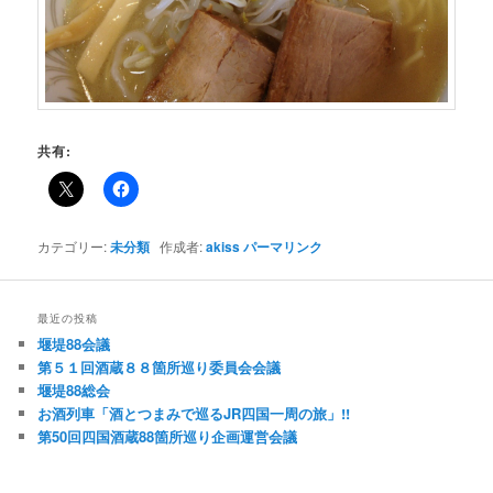
共有:
カテゴリー:
未分類
作成者:
akiss
パーマリンク
最近の投稿
堰堤88会議
第５１回酒蔵８８箇所巡り委員会会議
堰堤88総会
お酒列車「酒とつまみで巡るJR四国一周の旅」!!
第50回四国酒蔵88箇所巡り企画運営会議