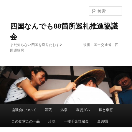
メ
イ
検
ン
索
コ
四国なんでも88箇所巡礼推進協議
ン
会
テ
ン
まだ知らない四国を巡りたおす♪ 後援：国土交通省 四
ツ
国運輸局
へ
移
動
メ
協議会について
酒蔵
温泉
堰堤ダム
駅と車窓
イ
ン
この食堂この一品
珍味
一攫千金埋蔵金
裏88景
メ
ニ