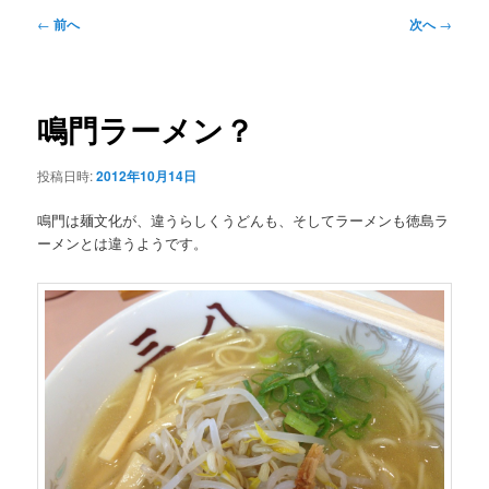
ュ
投
←
前へ
次へ
→
ー
稿
ナ
ビ
ゲ
鳴門ラーメン？
ー
シ
投稿日時:
2012年10月14日
ョ
ン
鳴門は麺文化が、違うらしくうどんも、そしてラーメンも徳島ラ
ーメンとは違うようです。