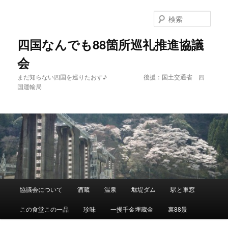
メ
イ
検
ン
索
コ
四国なんでも88箇所巡礼推進協議
ン
会
テ
ン
まだ知らない四国を巡りたおす♪ 後援：国土交通省 四
ツ
国運輸局
へ
移
動
メ
協議会について
酒蔵
温泉
堰堤ダム
駅と車窓
イ
ン
この食堂この一品
珍味
一攫千金埋蔵金
裏88景
メ
ニ