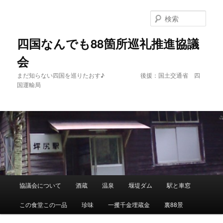
メ
イ
検
ン
索
コ
四国なんでも88箇所巡礼推進協議
ン
会
テ
ン
まだ知らない四国を巡りたおす♪ 後援：国土交通省 四
ツ
国運輸局
へ
移
動
メ
協議会について
酒蔵
温泉
堰堤ダム
駅と車窓
イ
ン
この食堂この一品
珍味
一攫千金埋蔵金
裏88景
メ
ニ