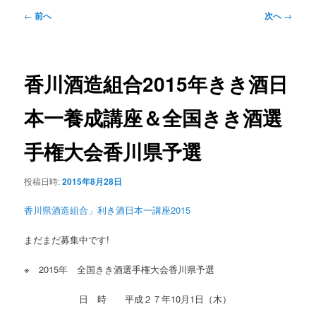
ュ
投
←
前へ
次へ
→
ー
稿
ナ
ビ
ゲ
香川酒造組合2015年きき酒日
ー
シ
本一養成講座＆全国きき酒選
ョ
ン
手権大会香川県予選
投稿日時:
2015年8月28日
香川県酒造組合」利き酒日本一講座2015
まだまだ募集中です!
※ 2015年 全国きき酒選手権大会香川県予選
日 時 平成２７年10月1日（木）