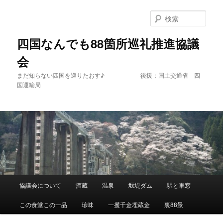
メ
イ
検
ン
索
コ
四国なんでも88箇所巡礼推進協議
ン
会
テ
ン
まだ知らない四国を巡りたおす♪ 後援：国土交通省 四
ツ
国運輸局
へ
移
動
メ
協議会について
酒蔵
温泉
堰堤ダム
駅と車窓
イ
ン
この食堂この一品
珍味
一攫千金埋蔵金
裏88景
メ
ニ