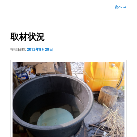
ュ
投
次へ
→
ー
稿
ナ
ビ
ゲ
取材状況
ー
シ
投稿日時:
2012年8月29日
ョ
ン