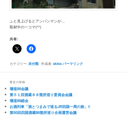
ふと見上げるとアンパンマンが…
取材中の一コマ(^^)
共有:
カテゴリー:
未分類
作成者:
akiss
パーマリンク
最近の投稿
堰堤88会議
第５１回酒蔵８８箇所巡り委員会会議
堰堤88総会
お酒列車「酒とつまみで巡るJR四国一周の旅」!!
第50回四国酒蔵88箇所巡り企画運営会議