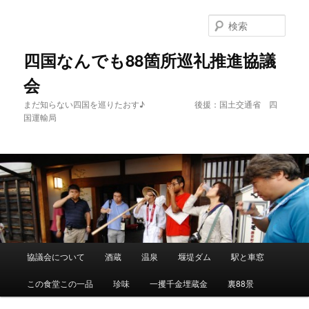
メ
イ
検
ン
索
コ
四国なんでも88箇所巡礼推進協議
ン
会
テ
ン
まだ知らない四国を巡りたおす♪ 後援：国土交通省 四
ツ
国運輸局
へ
移
動
メ
協議会について
酒蔵
温泉
堰堤ダム
駅と車窓
イ
ン
この食堂この一品
珍味
一攫千金埋蔵金
裏88景
メ
ニ