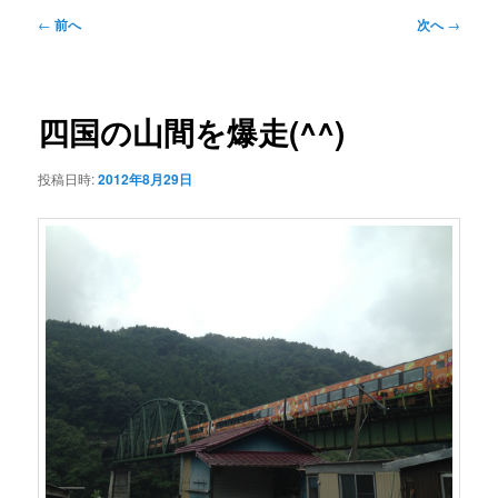
ュ
投
←
前へ
次へ
→
ー
稿
ナ
ビ
ゲ
四国の山間を爆走(^^)
ー
シ
投稿日時:
2012年8月29日
ョ
ン