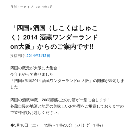
ュ
月別アーカイブ:
2014年3月
ー
「四国×酒国（しこくはしゅこ
く）2014 酒蔵ワンダーランド
on大阪」からのご案内です!!
投稿日時:
2014年3月2日
四国の蔵元が大阪に大集合！
今年もやって参りました
「四国×酒国2014 酒蔵ワンダーランドon大阪」の開催が決定しま
した！
四国の酒蔵60蔵、200種類以上のお酒が一堂に会します！
各蔵自慢の地酒と地元の美味しいお料理をご用意しておりますの
で皆様ぜひお越しください。
◆5月10日（土） 13時～17時30分（ﾗｽﾄｵｰﾀﾞｰ17時）