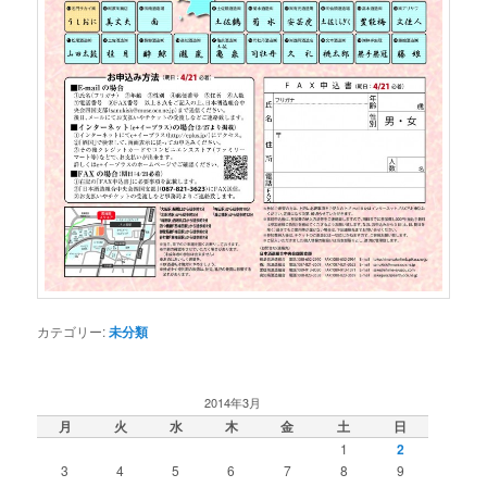
カテゴリー:
未分類
2014年3月
月
火
水
木
金
土
日
1
2
3
4
5
6
7
8
9