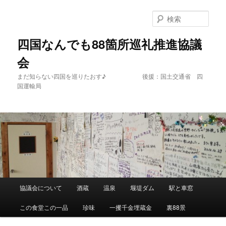
メ
サ
イ
ブ
検
ン
コ
索
コ
ン
四国なんでも88箇所巡礼推進協議
ン
テ
会
テ
ン
ン
ツ
まだ知らない四国を巡りたおす♪ 後援：国土交通省 四
ツ
へ
国運輸局
へ
移
移
動
動
メ
協議会について
酒蔵
温泉
堰堤ダム
駅と車窓
イ
ン
この食堂この一品
珍味
一攫千金埋蔵金
裏88景
メ
ニ