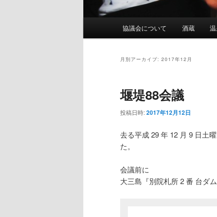
メ
協議会について
酒蔵
温
イ
ン
メ
月別アーカイブ:
2017年12月
ニ
ュ
堰堤88会議
ー
投稿日時:
2017年12月12日
去る平成 29 年 12 月 9
た。
会議前に
大三島『別院札所 2 番 台ダ