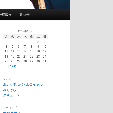
金埋蔵金
裏88景
2017年12月
月
火
水
木
金
土
日
1
2
3
4
5
6
7
8
9
10
11
12
13
14
15
16
17
18
19
20
21
22
23
24
25
26
27
28
29
30
31
« 12月
リンク
地カクテルバトルロイヤル
みんそら
ズキューン!!!
アーカイブ