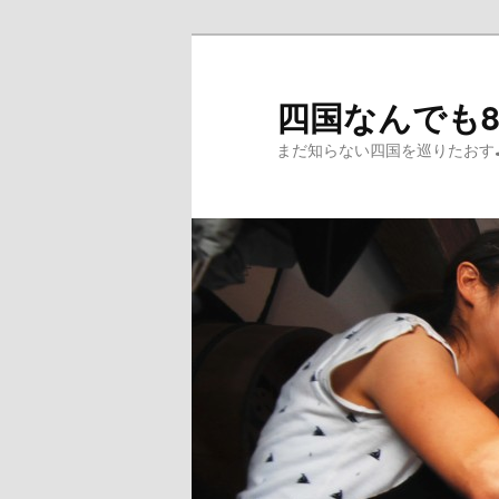
メ
サ
イ
ブ
ン
コ
四国なんでも
コ
ン
まだ知らない四国を巡りた
ン
テ
テ
ン
ン
ツ
ツ
へ
へ
移
移
動
動