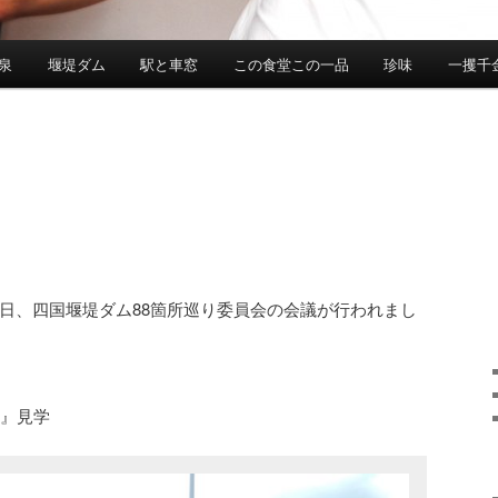
泉
堰堤ダム
駅と車窓
この食堂この一品
珍味
一攫千
 日土曜日、四国堰堤ダム88箇所巡り委員会の会議が行われまし
ム』見学