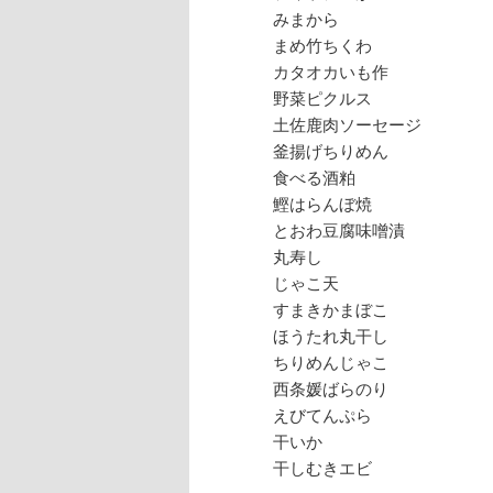
みまから
まめ竹ちくわ
カタオカいも作
野菜ピクルス
土佐鹿肉ソーセージ
釜揚げちりめん
食べる酒粕
鰹はらんぼ焼
とおわ豆腐味噌漬
丸寿し
じゃこ天
すまきかまぼこ
ほうたれ丸干し
ちりめんじゃこ
西条媛ばらのり
えびてんぷら
干いか
干しむきエビ