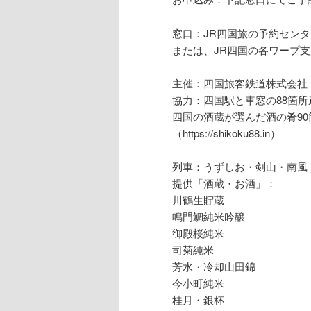
窓口：JR四国旅の予約センター 
または、JR四国の各ワープ
主催：四国旅客鉄道株式会社
協力：四国駅と車窓の88箇所
四国の酒蔵が選んだ酒の肴90
（https://shikoku88.in）
列車：うずしお・剣山・南風
提供「酒蔵・お酒」：
川鶴生貯蔵
鳴門鯛純米吟醸
御殿桜純米
司菊純米
芳水・冷却山田錦
今小町純米
桂月・銀杯