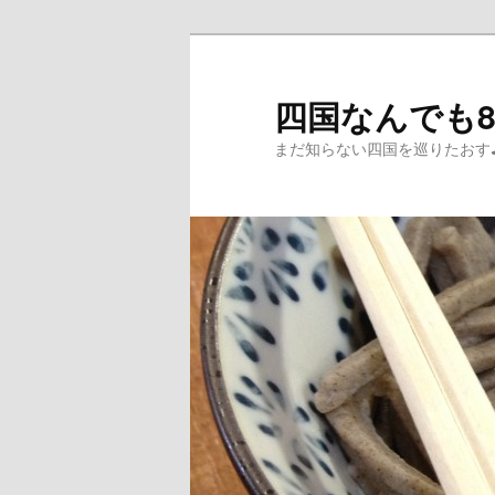
メ
サ
イ
ブ
ン
コ
四国なんでも
コ
ン
まだ知らない四国を巡りた
ン
テ
テ
ン
ン
ツ
ツ
へ
へ
移
移
動
動