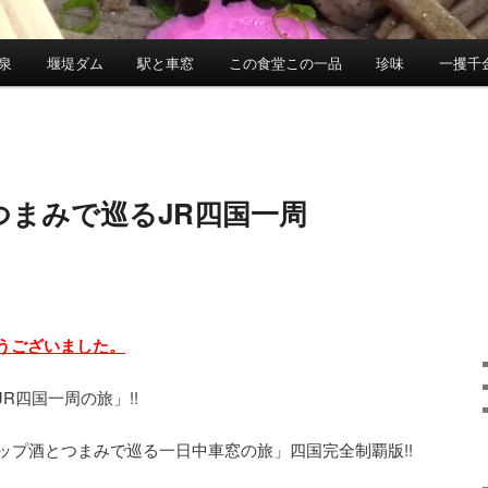
泉
堰堤ダム
駅と車窓
この食堂この一品
珍味
一攫千
つまみで巡るJR四国一周
うございました。
R四国一周の旅」!!
ップ酒とつまみで巡る一日中車窓の旅」四国完全制覇版!!