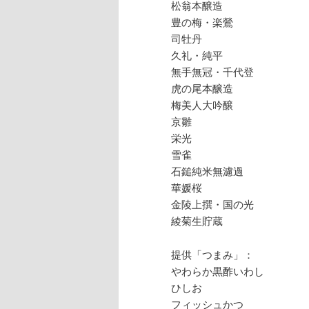
松翁本醸造
豊の梅・楽鶯
司牡丹
久礼・純平
無手無冠・千代登
虎の尾本醸造
梅美人大吟醸
京雛
栄光
雪雀
石鎚純米無濾過
華媛桜
金陵上撰・国の光
綾菊生貯蔵
提供「つまみ」：
やわらか黒酢いわし
ひしお
フィッシュかつ