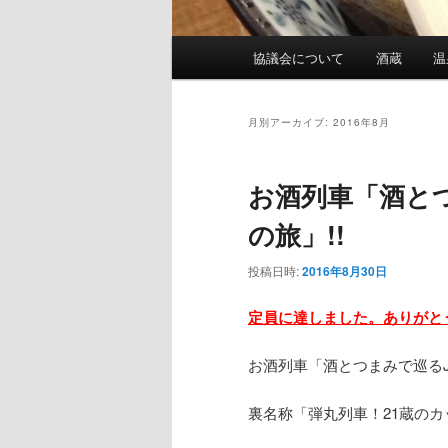
メ
協議会について
酒蔵
温
イ
ン
メ
月別アーカイブ:
2016年8月
ニ
ュ
お酒列車「酒と
ー
の旅」!!
投稿日時:
2016年8月30日
定員に達しました。ありがと
お酒列車「酒とつまみで巡るJ
裏名称「弾丸列車！21蔵のカ