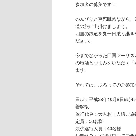
参加者の募集です！
のんびりと車窓眺めながら、
道の旅に出掛けましょう。
四国の鉄道を丸一日乗り継ぎ
ださい。
今までなかった四国ツーリズ
の地酒とつまみをいただく「
ます。
それでは、ふるってのご参加
日時：平成28年10月8日6時4
着解散
旅行代金：大人お一人様ご旅行
定員：50名様
最少遂行人員：40名様
お申込み：下記窓口にてご予